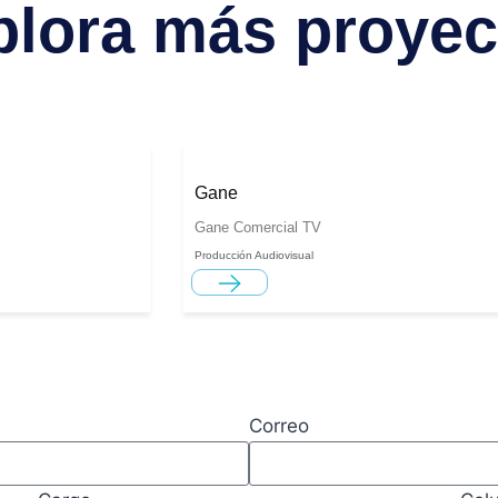
plora más proyec
Gane
Gane Comercial TV
Producción Audiovisual
Correo