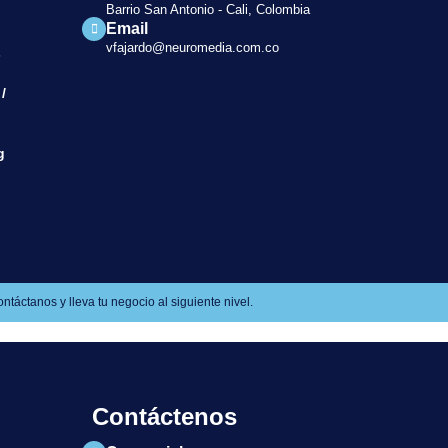
Barrio San Antonio - Cali, Colombia
Email
vfajardo@neuromedia.com.co
s
/
g
táctanos y lleva tu negocio al siguiente nivel.
Contáctenos