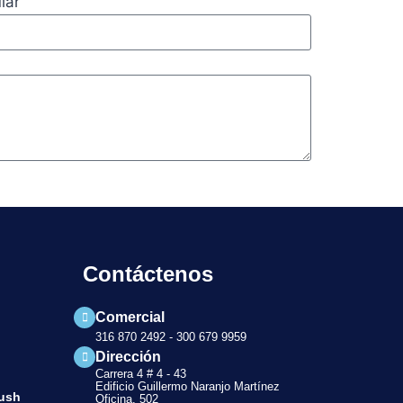
lar
Contáctenos
Comercial
316 870 2492 - 300 679 9959
Dirección
Carrera 4 # 4 - 43
Edificio Guillermo Naranjo Martínez
push
Oficina. 502