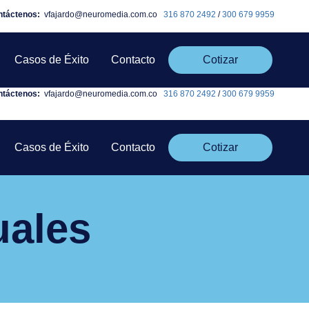
ntáctenos:
vfajardo@neuromedia.com.co
316 870 2492
/
300 679 9959
Casos de Éxito
Contacto
Cotizar
ntáctenos:
vfajardo@neuromedia.com.co
316 870 2492
/
300 679 9959
Casos de Éxito
Contacto
Cotizar
uales