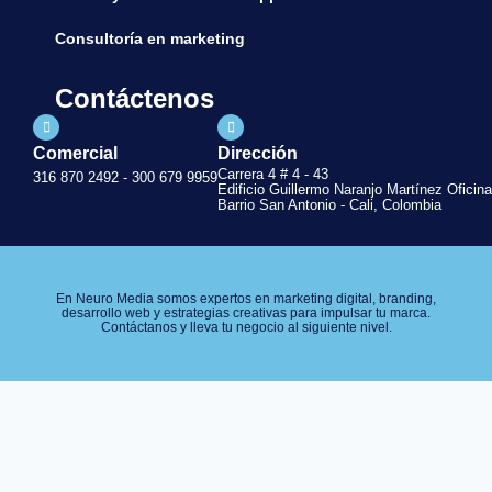
Consultoría en marketing
Contáctenos
Comercial
Dirección
Carrera 4 # 4 - 43
316 870 2492 - 300 679 9959
Edificio Guillermo Naranjo Martínez Oficina
Barrio San Antonio - Cali, Colombia
En Neuro Media somos expertos en marketing digital, branding,
desarrollo web y estrategias creativas para impulsar tu marca.
Contáctanos y lleva tu negocio al siguiente nivel.