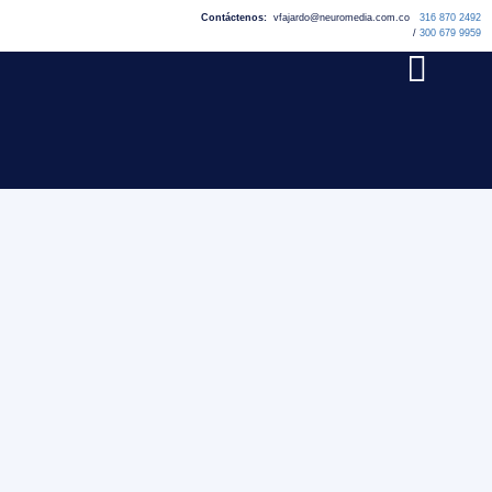
Contáctenos:
vfajardo@neuromedia.com.co
316 870 2492
/
300 679 9959