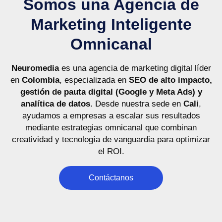
Somos una Agencia de
Colombo Americano
Marketing Inteligente
Diseño innovador + tecnología ágil para una
cultura que inspira
Omnicanal
VER MÁS
Neuromedia
es una agencia de marketing digital líder
en
Colombia
, especializada en
SEO de alto impacto,
gestión de pauta digital (Google y Meta Ads) y
analítica de datos
. Desde nuestra sede en
Cali
,
ayudamos a empresas a escalar sus resultados
mediante estrategias omnicanal que combinan
creatividad y tecnología de vanguardia para optimizar
el ROI.
Contáctanos