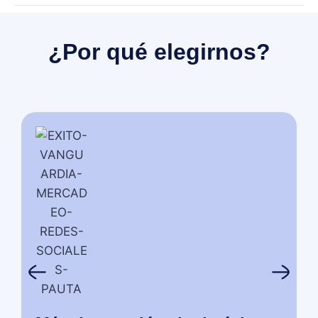
¿Por qué elegirnos?
N
c