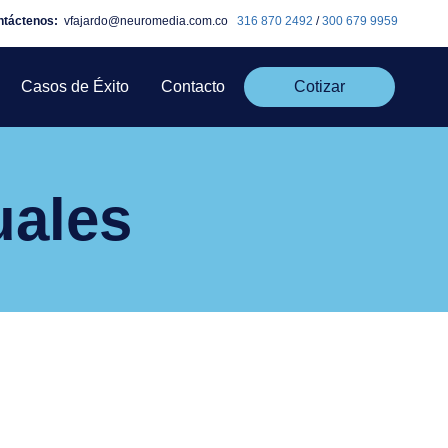
ntáctenos:
vfajardo@neuromedia.com.co
316 870 2492
/
300 679 9959
Casos de Éxito
Contacto
Cotizar
uales