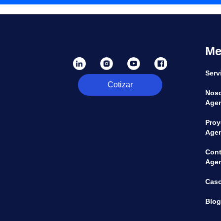
Me
Serv
Cotizar
Noso
Agen
Proy
Agen
Cont
Agen
Caso
Blog