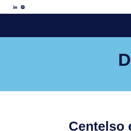
D
Centelso 