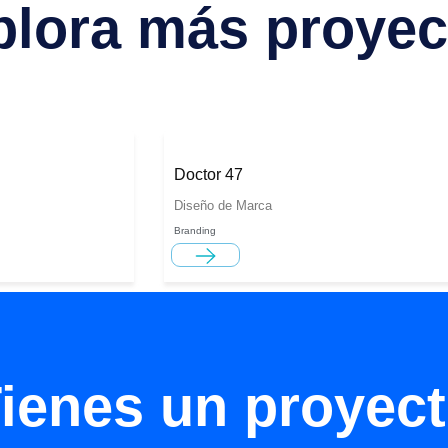
plora más proyec
Doctor 47
Diseño de Marca
Branding
ienes un proyec