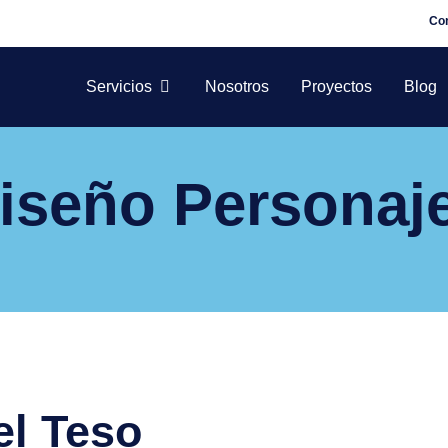
Co
Servicios
Nosotros
Proyectos
Blog
iseño Personaj
el Teso