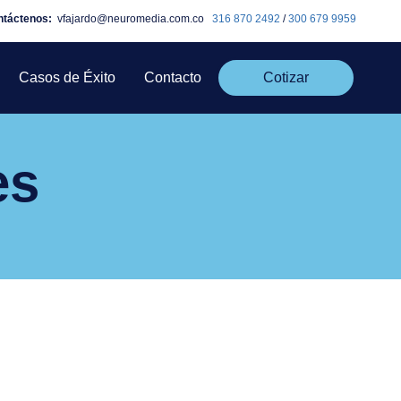
ntáctenos:
vfajardo@neuromedia.com.co
316 870 2492
/
300 679 9959
Casos de Éxito
Contacto
Cotizar
es