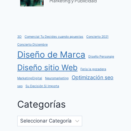
Marketing y Publicidad
3D
Comercial Tu Decides cuando apuestas
Concierto 2021
Concierto Diciembre
Diseño de Marca
Diseño Personaje
Diseño sitio Web
Feria la gozadera
Optimización seo
MarketingDigital
Neuromarketing
seo
Su Decisión Si Importa
Categorías