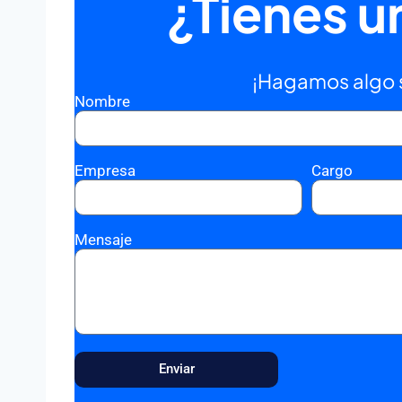
¿Tienes u
¡Hagamos algo 
Nombre
Empresa
Cargo
Mensaje
Enviar