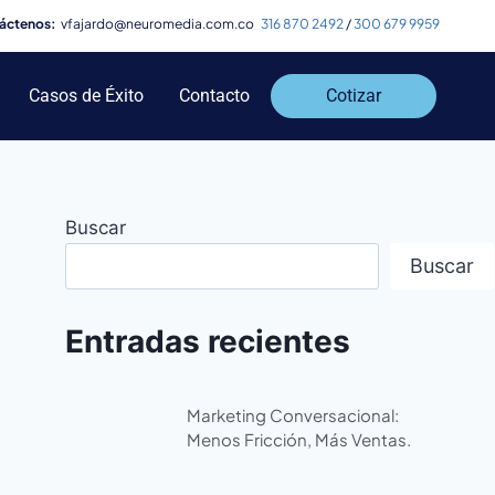
áctenos:
vfajardo@neuromedia.com.co
316 870 2492
/
300 679 9959
Casos de Éxito
Contacto
Cotizar
Buscar
Buscar
Entradas recientes
Marketing Conversacional:
Menos Fricción, Más Ventas.