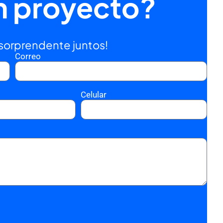
n proyecto?
sorprendente juntos!
Correo
Celular